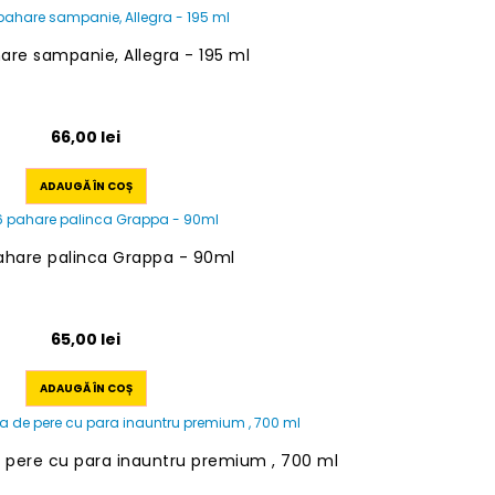
are sampanie, Allegra - 195 ml
66,00
lei
ADAUGĂ ÎN COȘ
ahare palinca Grappa - 90ml
65,00
lei
ADAUGĂ ÎN COȘ
e pere cu para inauntru premium , 700 ml