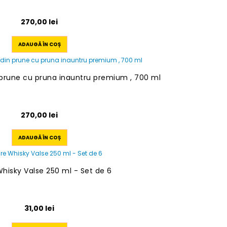
270,00
lei
ADAUGĂ ÎN COȘ
n prune cu pruna inauntru premium , 700 ml
270,00
lei
ADAUGĂ ÎN COȘ
hisky Valse 250 ml - Set de 6
31,00
lei