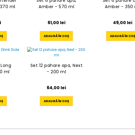
rtender
Set 6 pahare apa,
Set 6 pahare 
 370 ml
Amber - 570 ml
Amber - 350
i
61,00
lei
49,00
lei
OȘ
ADAUGĂ ÎN COȘ
ADAUGĂ ÎN CO
 Long
Set 12 pahare apa, Next
90 ml
- 200 ml
64,00
lei
OȘ
ADAUGĂ ÎN COȘ