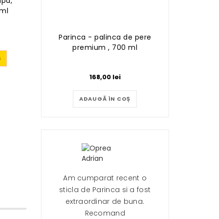
apa,
 ml
Parinca - palinca de pere
premium , 700 ml
Ș
168,00
lei
ADAUGĂ ÎN COȘ
Am cumparat recent o
sticla de Parinca si a fost
extraordinar de buna.
Recomand