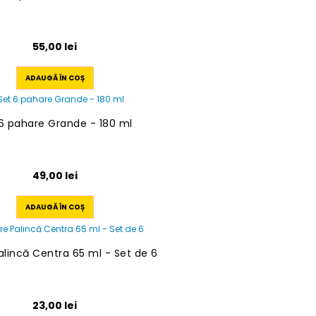
55,00
lei
ADAUGĂ ÎN COȘ
6 pahare Grande - 180 ml
49,00
lei
ADAUGĂ ÎN COȘ
alincă Centra 65 ml - Set de 6
23,00
lei