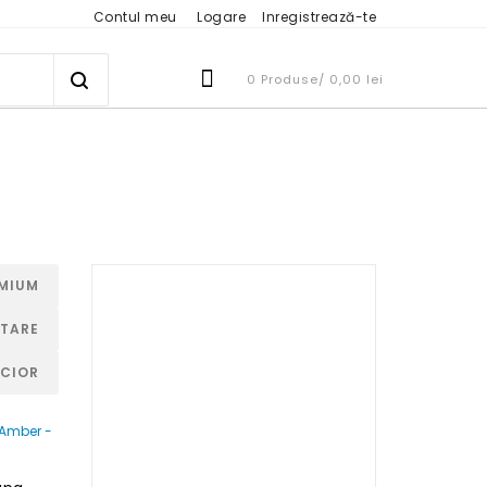
Contul meu
Logare
Inregistrează-te
0 Produse/
0,00
lei
EMIUM
TARE
ICIOR