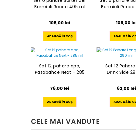
Set 6 pahare Bartender
Set 6 pahare Ba
Bormioli Rocco 405 ml
Bormioli Rocco
105,00
lei
105,00
le
ADAUGĂ ÎN COȘ
ADAUGĂ ÎN C
Set 12 pahare apa,
Set 12 Pahare
Pasabahce Next - 285
Drink Side 2
ml
76,00
lei
62,00
lei
ADAUGĂ ÎN COȘ
ADAUGĂ ÎN C
CELE MAI VANDUTE