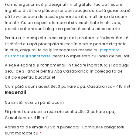
Forma ergonomică și designul fin al gâtului fac ca fiecare
înghițitură să fie o plăcere, iar construcția durabilă garantează
că te vei bucura de aceste pahare pentru mult timp de acum
înainte. Cu un aspect atemporal și versatilitate în utilizare,
aceste pahare sunt alegerea perfectă pentru orice ocazie.
Pentru a-ți completa experiența de hidratare, te îndemnăm să
te răsfeți cu apă proaspătă și rece în aceste pahare elegante.
În plus, asigură-te că îți îmbogățești mesele cu
preparate
gustoase și sănătoase
, pentru o experiență culinară de neuitat.
Alege eleganța și rafinamentul în fiecare înghițitură și adaugă
Setul de 3 Pahare pentru Apă Casablanca în colecția ta de
articole pentru bucătărie!
Cumpără acum acest Set 3 pahare apa, Casablanca- 415 ml!
Recenzii
Nu există recenzii până acum.
Fii primul care scrii o recenzie pentru „Set 3 pahare apa,
Casablanca- 415 ml”
Adresa ta de email nu va fi publicată.
Câmpurile obligatorii
sunt marcate cu
*