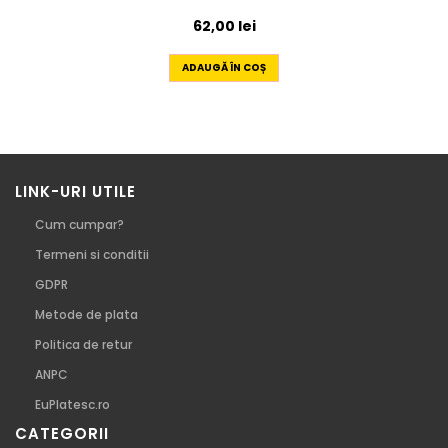
62,00
lei
ADAUGĂ ÎN COȘ
LINK-URI UTILE
Cum cumpar?
Termeni si conditii
GDPR
Metode de plata
Politica de retur
ANPC
EuPlatesc.ro
CATEGORII