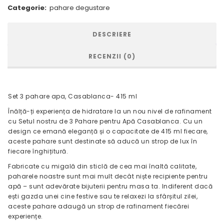
Categorie:
pahare degustare
DESCRIERE
RECENZII (0)
Set 3 pahare apa, Casablanca- 415 ml
Înălță-ți experiența de hidratare la un nou nivel de rafinament
cu Setul nostru de 3 Pahare pentru Apă Casablanca. Cu un
design ce emană eleganță și o capacitate de 415 ml fiecare,
aceste pahare sunt destinate să aducă un strop de lux în
fiecare înghițitură.
Fabricate cu migală din sticlă de cea mai înaltă calitate,
paharele noastre sunt mai mult decât niște recipiente pentru
apă – sunt adevărate bijuterii pentru masa ta. Indiferent dacă
ești gazda unei cine festive sau te relaxezi la sfârșitul zilei,
aceste pahare adaugă un strop de rafinament fiecărei
experiențe.