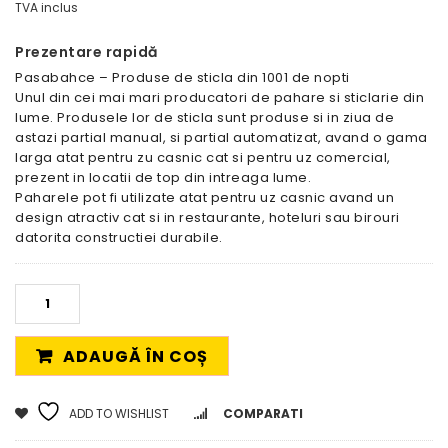
TVA inclus
Prezentare rapidă
Pasabahce – Produse de sticla din 1001 de nopti
Unul din cei mai mari producatori de pahare si sticlarie din
lume. Produsele lor de sticla sunt produse si in ziua de
astazi partial manual, si partial automatizat, avand o gama
larga atat pentru zu casnic cat si pentru uz comercial,
prezent in locatii de top din intreaga lume.
Paharele pot fi utilizate atat pentru uz casnic avand un
design atractiv cat si in restaurante, hoteluri sau birouri
datorita constructiei durabile.
ADAUGĂ ÎN COȘ
ADD TO WISHLIST
COMPARATI