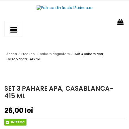
Acasa
⁄
Produse
⁄
pahare degustare
⁄
Set 3 pahare apa,
Casablanca- 415 ml
SET 3 PAHARE APA, CASABLANCA-
415 ML
26,00
lei
IN STOC