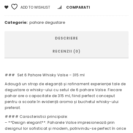
ADD TO WISHLIST
COMPARATI
Categorie:
pahare degustare
DESCRIERE
RECENZII (0)
### Set 6 Pahare Whisky Valse – 315 ml
Adaugă un strop de eleganță și rafinament experienței tale de
degustare a whisky-ului cu setul de 6 pahare Valse. Fiecare
pahar are o capacitate de 315 ml, fiind perfect conceput
pentru a scoate în evidență aroma și buchetul whisky-ului
preferat.
#### Caracteristici principale:
– **Design elegant**: Paharele Valse impresionează prin
designul lor sofisticat și modern, potrivindu-se perfect în orice