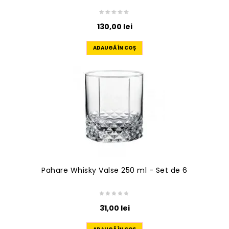
130,00
lei
ADAUGĂ ÎN COȘ
Pahare Whisky Valse 250 ml - Set de 6
31,00
lei