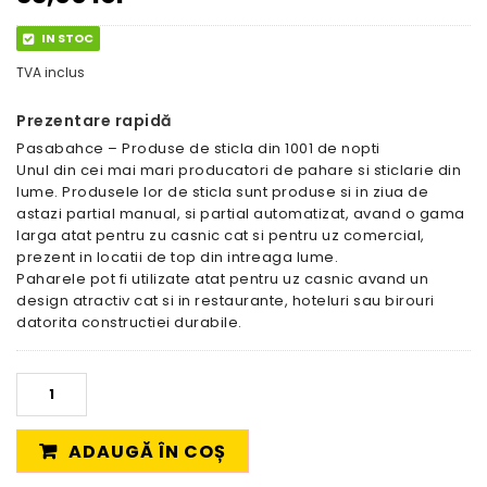
IN STOC
TVA inclus
Prezentare rapidă
Pasabahce – Produse de sticla din 1001 de nopti
Unul din cei mai mari producatori de pahare si sticlarie din
lume. Produsele lor de sticla sunt produse si in ziua de
astazi partial manual, si partial automatizat, avand o gama
larga atat pentru zu casnic cat si pentru uz comercial,
prezent in locatii de top din intreaga lume.
Paharele pot fi utilizate atat pentru uz casnic avand un
design atractiv cat si in restaurante, hoteluri sau birouri
datorita constructiei durabile.
ADAUGĂ ÎN COȘ