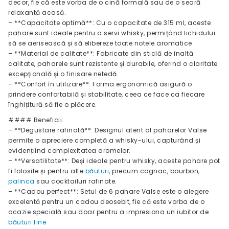
decor, fie că este vorba de o cină formală sau de o seară
relaxantă acasă.
– **Capacitate optimă**: Cu o capacitate de 315 ml, aceste
pahare sunt ideale pentru a servi whisky, permițând lichidului
să se aerisească și să elibereze toate notele aromatice.
– **Material de calitate**: Fabricate din sticlă de înaltă
calitate, paharele sunt rezistente și durabile, oferind o claritate
excepțională și o finisare netedă.
– **Confort în utilizare**: Forma ergonomică asigură o
prindere confortabilă și stabilitate, ceea ce face ca fiecare
înghițitură să fie o plăcere.
#### Beneficii:
– **Degustare rafinată**: Designul atent al paharelor Valse
permite o apreciere completă a whisky-ului, capturând și
evidențiind complexitatea aromelor.
– **Versatilitate**: Deși ideale pentru whisky, aceste pahare pot
fi folosite și pentru alte
băuturi
, precum cognac, bourbon,
palinca
sau cocktailuri rafinate.
– **Cadou perfect**: Setul de 6 pahare Valse este o alegere
excelentă pentru un cadou deosebit, fie că este vorba de o
ocazie specială sau doar pentru a impresiona un iubitor de
băuturi fine