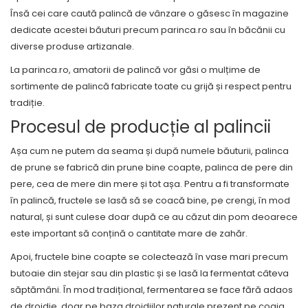
Însă cei care caută palincă de vânzare o găsesc în magazine
dedicate acestei băuturi precum parinca.ro sau în băcănii cu
diverse produse artizanale.
La parinca.ro, amatorii de palincă vor găsi o mulțime de
sortimente de palincă fabricate toate cu grijă și respect pentru
tradiție.
Procesul de producție al palincii
Așa cum ne putem da seama și după numele băuturii, palinca
de prune se fabrică din prune bine coapte, palinca de pere din
pere, cea de mere din mere și tot așa. Pentru a fi transformate
în palincă, fructele se lasă să se coacă bine, pe crengi, în mod
natural, și sunt culese doar după ce au căzut din pom deoarece
este important să conțină o cantitate mare de zahăr.
Apoi, fructele bine coapte se colectează în vase mari precum
butoaie din stejar sau din plastic și se lasă la fermentat câteva
săptămâni. În mod tradițional, fermentarea se face fără adaos
de drojdie, doar pe baza drojdiilor naturale prezent pe coaja