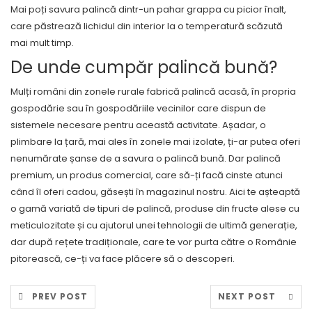
Mai poți savura palincă dintr-un pahar grappa cu picior înalt,
care păstrează lichidul din interior la o temperatură scăzută
mai mult timp.
De unde cumpăr palincă bună?
Mulți români din zonele rurale fabrică palincă acasă, în propria
gospodărie sau în gospodăriile vecinilor care dispun de
sistemele necesare pentru această activitate. Așadar, o
plimbare la țară, mai ales în zonele mai izolate, ți-ar putea oferi
nenumărate șanse de a savura o palincă bună. Dar palincă
premium, un produs comercial, care să-ți facă cinste atunci
când îl oferi cadou, găsești în magazinul nostru. Aici te așteaptă
o gamă variată de tipuri de palincă, produse din fructe alese cu
meticulozitate și cu ajutorul unei tehnologii de ultimă generație,
dar după rețete tradiționale, care te vor purta către o Românie
pitorească, ce-ți va face plăcere să o descoperi.
PREV POST
NEXT POST