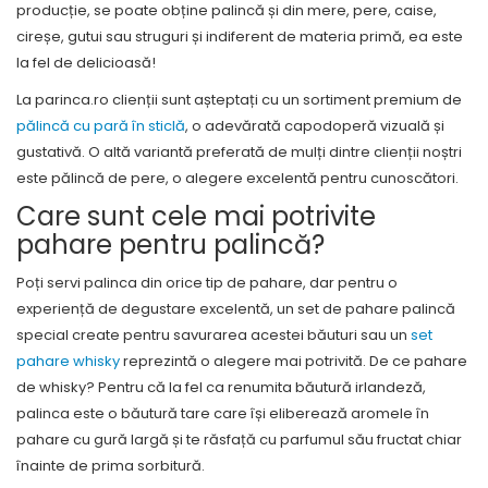
producție, se poate obține palincă și din mere, pere, caise,
cireșe, gutui sau struguri și indiferent de materia primă, ea este
la fel de delicioasă!
La parinca.ro clienții sunt așteptați cu un sortiment premium de
pălincă cu pară în sticlă
, o adevărată capodoperă vizuală și
gustativă. O altă variantă preferată de mulți dintre clienții noștri
este pălincă de pere, o alegere excelentă pentru cunoscători.
Care sunt cele mai potrivite
pahare pentru palincă?
Poți servi palinca din orice tip de pahare, dar pentru o
experiență de degustare excelentă, un set de pahare palincă
special create pentru savurarea acestei băuturi sau un
set
pahare whisky
reprezintă o alegere mai potrivită. De ce pahare
de whisky? Pentru că la fel ca renumita băutură irlandeză,
palinca este o băutură tare care își eliberează aromele în
pahare cu gură largă și te răsfață cu parfumul său fructat chiar
înainte de prima sorbitură.