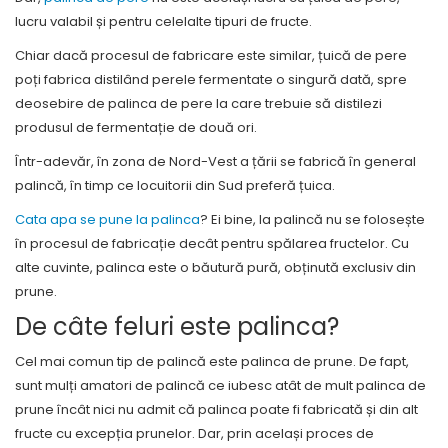
lucru valabil și pentru celelalte tipuri de fructe.
Chiar dacă procesul de fabricare este similar, țuică de pere
poți fabrica distilând perele fermentate o singură dată, spre
deosebire de palinca de pere la care trebuie să distilezi
produsul de fermentație de două ori.
Într-adevăr, în zona de Nord-Vest a țării se fabrică în general
palincă, în timp ce locuitorii din Sud preferă țuica.
Cata apa se pune la palinca
? Ei bine, la palincă nu se folosește
în procesul de fabricație decât pentru spălarea fructelor. Cu
alte cuvinte, palinca este o băutură pură, obținută exclusiv din
prune.
De câte feluri este palinca?
Cel mai comun tip de palincă este palinca de prune. De fapt,
sunt mulți amatori de palincă ce iubesc atât de mult palinca de
prune încât nici nu admit că palinca poate fi fabricată și din alt
fructe cu excepția prunelor. Dar, prin același proces de