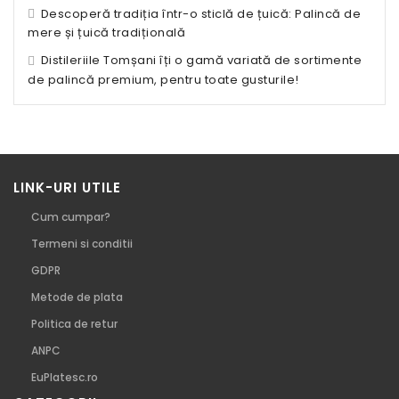
Descoperă tradiția într-o sticlă de țuică: Palincă de
mere și țuică tradițională
Distileriile Tomșani îți o gamă variată de sortimente
de palincă premium, pentru toate gusturile!
LINK-URI UTILE
Cum cumpar?
Termeni si conditii
GDPR
Metode de plata
Politica de retur
ANPC
EuPlatesc.ro