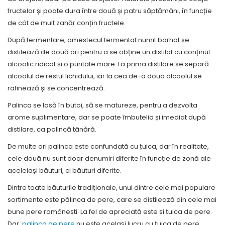
fructelor și poate dura între două și patru săptămâni, în funcție
de cât de mult zahăr conțin fructele.
După fermentare, amestecul fermentat numit borhot se
distilează de două ori pentru a se obține un distilat cu conținut
alcoolic ridicat și o puritate mare. La prima distilare se separă
alcoolul de restul lichidului, iar la cea de-a doua alcoolul se
rafinează și se concentrează.
Palinca se lasă în butoi, să se matureze, pentru a dezvolta
arome suplimentare, dar se poate îmbutelia și imediat după
distilare, ca palincă tânără.
De multe ori palinca este confundată cu țuica, dar în realitate,
cele două nu sunt doar denumiri diferite în funcție de zonă ale
aceleiași băuturi, ci băuturi diferite.
Dintre toate băuturile tradiționale, unul dintre cele mai populare
sortimente este pălinca de pere, care se distilează din cele mai
bune pere românești. La fel de apreciată este și țuica de pere.
Dar,
palinca de pere
nu este același lucru cu țuica de pere,