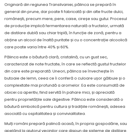
Originară din regiunea Transilvaniei, pălinca se prepară în
general din prune, dar poate fi fabricată și din alte fructe dulci,
românești, precum mere, pere, caise, cireșe sau gutui. Procesul
de producție implică fermentarea naturală a fructelor, urmată
de distilare dublă sau chiar triplă, în funcție de zonă, pentru a
obține un alcool de înaltă puritate și cu o concentrație alcoolică
care poate varia între 40% și 60%.
Pălinca este o băutură clară, cristalină, cu un gust sec,
caracterizat de note fructate, în care se reflectă gustul fructelor
din care este preparată. Uneori, pălinca se învechește în
butoaie de lemn, ceea ce îi conferă o culoare ușor gălbuie și o
complexitate mai profundă a aromelor. Ea este consumată de
obicei ca aperitiv, fiind servită în pahare mici, și apreciată
pentru proprietățile sale digestive. Pălinca este considerată o
băutură simbolică pentru cultura și tradițiile românești, adesea
asociată cu ospitalitatea și convivialitatea.
Mulți români prepară palincă acasă, în propria gospodărie, sau
apelând la ajutorul vecinilor care dispun de sisteme de distilare.