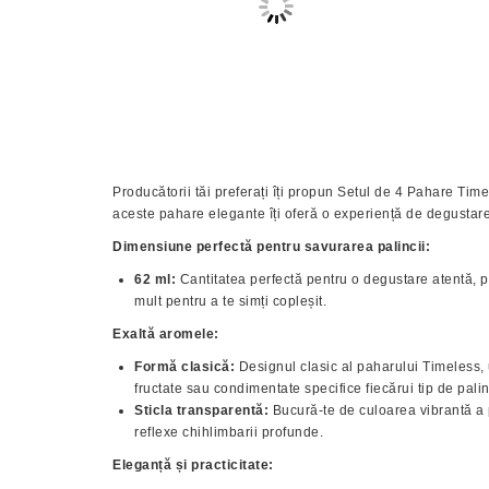
Producătorii tăi preferați îți propun Setul de 4 Pahare Ti
aceste pahare elegante îți oferă o experiență de degustar
Dimensiune perfectă pentru savurarea palincii:
62 ml:
Cantitatea perfectă pentru o degustare atentă,
mult pentru a te simți copleșit.
Exaltă aromele:
Formă clasică:
Designul clasic al paharului Timeless, 
fructate sau condimentate specifice fiecărui tip de pali
Sticla transparentă:
Bucură-te de culoarea vibrantă a pa
reflexe chihlimbarii profunde.
Eleganță și practicitate: