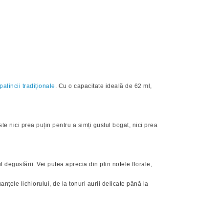
palincii tradiționale
. Cu o capacitate ideală de 62 ml,
te nici prea puțin pentru a simți gustul bogat, nici prea
egustării. Vei putea aprecia din plin notele florale,
nțele lichiorului, de la tonuri aurii delicate până la