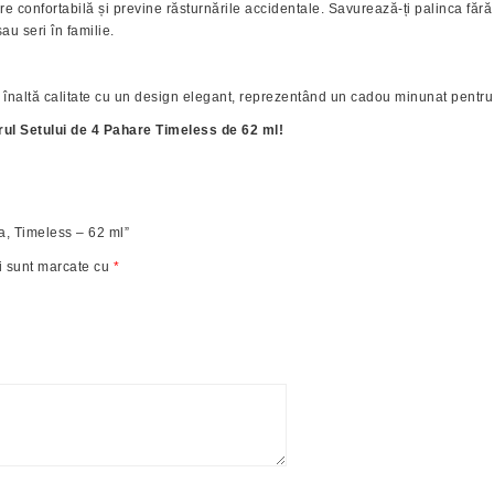
 confortabilă și previne răsturnările accidentale. Savurează-ți palinca fără g
au seri în familie.
 înaltă calitate cu un design elegant, reprezentând un cadou minunat pentru
rul Setului de 4 Pahare Timeless de 62 ml!
ca, Timeless – 62 ml”
i sunt marcate cu
*