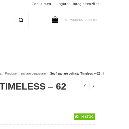
Contul meu
Logare
Inregistrează-te
0 Produse/
0,00
lei
a
⁄
Produse
⁄
pahare degustare
⁄
Set 4 pahare palinca, Timeless – 62 ml
TIMELESS – 62
IN STOC