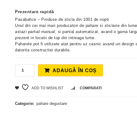
Prezentare rapidă
Pasabahce – Produse de sticla din 1001 de nopti
Unul din cei mai mari producatori de pahare si sticlarie din lume
astazi partial manual, si partial automatizat, avand o gama larg
prezent in locatii de top din intreaga lume.
Paharele pot fi utilizate atat pentru uz casnic avand un design at
datorita constructiei durabile.
ADAUGĂ ÎN COȘ
ADD TO WISHLIST
COMPARATI
Categorie:
pahare degustare