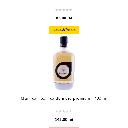
83,00
lei
ADAUGĂ ÎN COȘ
Marinca - palinca de mere premium , 700 ml
143,00
lei