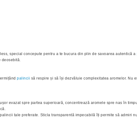
meless, special concepute pentru a te bucura din plin de savoarea autentică a
e deosebită.
 permițând
palincii
să respire și să își dezvăluie complexitatea aromelor. Nu es
ușor evazat spre partea superioară, concentrează aromele spre nas în timpul d
ncă.
lincii tale preferate. Sticla transparentă impecabilă îți permite să admiri nua