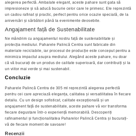
alegerea perfectă. Ambalate elegant, aceste pahare sunt gata să
impresioneze și să aducă bucurie celor care le primesc. Ele reprezintă
un cadou rafinat și practic, perfect pentru orice ocazie specială, de la
aniversări și sărbători până la evenimente deosebite.
Angajament față de Sustenabilitate
Ne mândrim cu angajamentul nostru față de sustenabilitate și
protecția mediului. Paharele Palincă Centra sunt fabricate din
materiale reciclabile, iar procesul de producție este conceput pentru a
minimiza impactul asupra mediului. Alegând aceste pahare, nu doar
că vă bucurați de un produs de calitate superioară, dar contribuiți și la
un viitor mai verde și mai sustenabil.
Concluzie
Paharele Palincă Centra de 305 ml reprezintă alegerea perfectă
pentru cei care apreciază eleganța, calitatea și versatilitatea în fiecare
detaliu. Cu un design sofisticat, calitate excepțională și un
angajament față de sustenabilitate, aceste pahare vă vor transforma
fiecare degustare într-o experiență memorabilă. Descoperiți
rafinamentul și funcționalitatea Paharelor Palincă Centra și bucurați-
vă de fiecare moment de savoare!
Recenzii