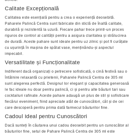
Calitate Excepțională
Calitatea este esențială pentru a crea o experiență deosebită.
Paharele Palincă Centra sunt fabricate din sticlă de înaltă calitate,
durabilă și rezistentă la uzură. Fiecare pahar trece printr-un proces
riguros de control al calității pentru a asigura claritatea și strălucirea
de durată. Aceste pahare sunt ideale pentru uz zilnic și pot fi curățate
cu ușurință în mașina de spălat vase, menținându-și aspectul
impecabil.
Versatilitate și Funcționalitate
Indiferent dacă organizați o petrecere sofisticată, o cină festivă sau o
întâlnire relaxantă cu prietenii, Paharele Palincă Centra de 305 ml
sunt alegerea perfectă. Designul lor elegant și capacitatea generoasă
le fac ideale nu doar pentru palincă, ci și pentru alte băuturi tari sau
cocktailuri rafinate. Aceste pahare adaugă un plus de stil și sofisticare
fiecărui eveniment, fiind apreciate atât de cunoscători, cât și de cei
care descoperă pentru prima dată farmecul băuturilor fine.
Cadoul Ideal pentru Cunoscători
Dacă sunteți în căutarea unui cadou deosebit pentru un cunoscător al
băuturilor fine, setul de Pahare Palincă Centra de 305 ml este